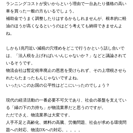
ランニングコストが安いからという理由で一台あたり価格の高い
車を買った一般の方もいるでしょう。
補助金でうまく調整したりはするかもしれませんが、根本的に軽
油のほうが高くなるというのはどう考えても納得できませんよ
ね。
しかも1兆円近い減税の穴埋めをどこで行うかという話し合いで
は、「法人税を上げればいいんじゃないか？」などと議論されて
いるそうです。
物流会社は暫定税率廃止の恩恵を受けられず、その上増税させら
れたらたまったもんじゃないですよね。
いったいこのお国の公平性はどこにいったのでしょう？
現代の経済活動の一番必要不可欠であり、社会の基盤を支えてい
る「縁の下の力持ち」が物流業界だと思うのですが。
ただでさえ、物流業界は大変です。
人手不足と高齢化、燃料の高騰、労働問題、社会が求める環境問
題への対応、物流DXへの対応。。。。。