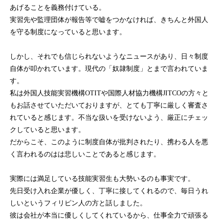
あげることを義務付けている。
実習先や監理団体が報告等で嘘をつかなければ、きちんと外国人
を守る制度になっていると思います。
しかし、それでも信じられないようなニュースがあり、日々制度
自体が叩かれています。現代の「奴隷制度」とまで言われていま
す。
私は外国人技能実習機構OTITや国際人材協力機構JITCOの方々と
もお話させていただいておりますが、とても丁寧に厳しく審査さ
れていると感じます。不当な扱いを受けないよう、厳正にチェッ
クしていると思います。
だからこそ、このように制度自体が批判されたり、携わる人を悪
く言われるのはは悲しいことであると感じます。
実際には満足している技能実習生も大勢いるのも事実です。
先日受け入れ企業が優しく、丁寧に接してくれるので、毎日うれ
しいというフィリピン人の方と話しました。
彼は会社が本当に優しくしてくれているから、仕事全力で頑張る