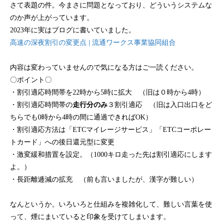
さて表題の件。今まさに問題となっており、どういうシステムな
のか声が上がっています。
2023年に実はブログに書いていました。
高速の深夜割引の変更点 | 流通ワークス事業協同組合
内容は変わっていませんので気になる方はご一読ください。
〇ポイント〇
・割引適応時間帯を22時から5時に拡大 （旧は０時から4時）
・割引適応時間帯の
走行分のみ
３割引適応 （旧は入口出口をど
ちらでも0時から4時の間に通過できればOK）
・割引適応方法は「ETCマイレージサービス」「ETCコーポレー
トカード」への後日還元型に変更
・激変緩和措置を設定。（1000キロ走った先は割引適応にします
よ。）
・長距離逓減の拡充 （前も言いましたが、漢字が難しい）
なんというか。いろいろと仕組みを複雑化して、難しい言葉を使
って、煙にまいていると印象を受けてしまいます。