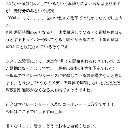
22時から5時に拡大しているという耳障りのよい言葉はあります
が、
走行分のみ
という現実。
1000キロって。。。。世の中働き方改革ではなかったのでしょう
か。
割引適応時間のみとなると、速度超過してなるべく距離を伸ばそ
うとするドライバーが出てくる可能性があるので、上限距離は
420キロと設定されているそうです。
システム障害により、2025年7月より開始されるわけでしが、ま
た延期になったようです。（最初は令和6年実施予定でした）
一般車でマイレージサービスに登録している方結構少ないと思い
ます。もう少しTVやらのメディア媒体で周知しないとただただ
深夜割引適応がなくなる人も出てきそうですね。
組合はマイレージサービス及びコーポレートは万全です！！
今日はここまでにしますm(__)m
暑くなります。皆さまどうぞお体ご自愛ください。